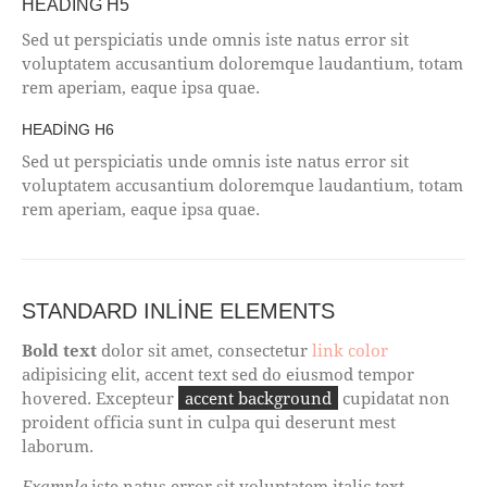
HEADING H5
Sed ut perspiciatis unde omnis iste natus error sit
voluptatem accusantium doloremque laudantium, totam
rem aperiam, eaque ipsa quae.
HEADING H6
Sed ut perspiciatis unde omnis iste natus error sit
voluptatem accusantium doloremque laudantium, totam
rem aperiam, eaque ipsa quae.
STANDARD INLINE ELEMENTS
Bold text
dolor sit amet, consectetur
link color
adipisicing elit, accent text sed do eiusmod tempor
hovered. Excepteur
accent background
cupidatat non
proident officia sunt in culpa qui deserunt mest
laborum.
Example
iste natus error sit voluptatem italic text