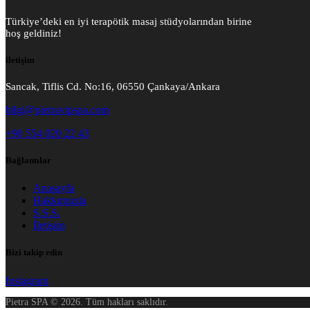
Türkiye’deki en iyi terapötik masaj stüdyolarından birine
hoş geldiniz!
iletişim
Sancak, Tiflis Cd. No:16, 06550 Çankaya/Ankara
bilgi@pietravipspa.com
+90 554 020 22 43
Bağlantılar
Anasayfa
Hakkımızda
S.S.S.
İletişim
Bizi takip edin
Instagram
Pietra SPA © 2026. Tüm hakları saklıdır.