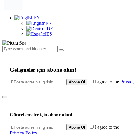
EN
EN
DE
ES
Gelişmeler için abone olun!
I agree to the
Privacy
Abone Ol
Güncellemeler için abone olun!
I agree to the
Abone Ol
Privacy Policy
.