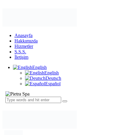
Anasayfa
Hakkımızda
Hizmetler
S.S.S.
İletişim
English
English
Deutsch
Español