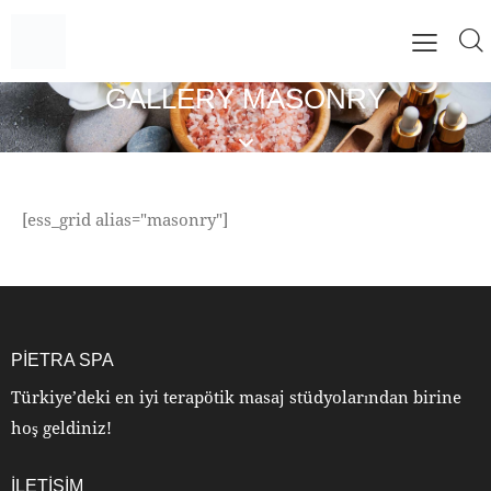
GALLERY MASONRY
[ess_grid alias="masonry"]
PIETRA SPA
Türkiye’deki en iyi terapötik masaj stüdyolarından birine
hoş geldiniz!
ILETIŞIM